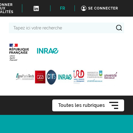
BONNER
FR
UX
SE CONNECTER
ALITÉS
Tapez
ici
votre
recherche
Toutes les rubriques