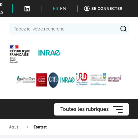
ER
FR
EN
SE CONNECTER
ÉS
Tapez
ici
votre
recherche
Toutes les rubriques
Contact
Accueil