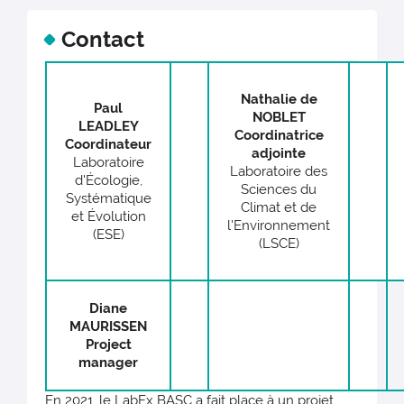
Contact
Nathalie de
Paul
NOBLET
LEADLEY
Coordinatrice
Coordinateur
adjointe
Laboratoire
Laboratoire des
d'Écologie,
Sciences du
Systématique
Climat et de
et Évolution
l'Environnement
(ESE)
(LSCE)
Diane
MAURISSEN
Project
manager
En 2021, le LabEx BASC a fait place à un projet