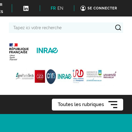
ER
FR
EN
SE CONNECTER
ÉS
Tapez
ici
votre
recherche
Toutes les rubriques