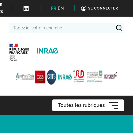
ER
FR
EN
SE CONNECTER
ÉS
Tapez
ici
votre
recherche
Toutes les rubriques