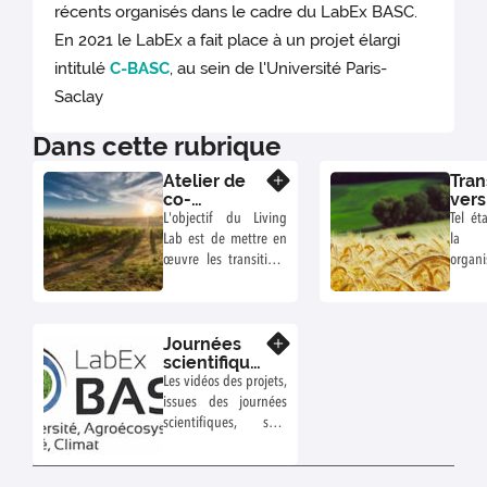
récents organisés dans le cadre du LabEx BASC.
En 2021 le LabEx a fait place à un projet élargi
intitulé
C-BASC
, au sein de l'Université Paris-
Saclay
Dans cette rubrique
Atelier de
Tran
En savoir plus
co-
vers
construction
terr
L'objectif du Living
Tel ét
de projets
dura
Lab est de mettre en
la d
de
agri
œuvre les transitions
orga
recherche
et
agro-écologiques,
résea
appliquée
alim
alimentaires et
le 14
au Sud-
écologiques à
Ouest
Journées
l'échelle territoriale
En savoir plus
francilien,
scientifiques
janvier 2020
avec un large éventail
finales
Les vidéos des projets,
d'acteurs du Sud-
(2020-2021)
issues des journées
ouest Francilien. Cet
scientifiques, sont
atelier fait partie
disponibles. Le LabEx
d'une série de
BASC a organisé cet
réunions dans
hiver 4 visio